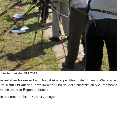
chießen bei der VM 2011
aufleben lassen wollen. Das ist eine super Idee finde ich auch. Wer also ein
um 13:00 Uhr auf den Platz kommen und bei der "innoffiziellen VM" mitmach
trudeln und den Bogen aufbauen.
nisse müssen bis 1.5.2013 vorliegen.