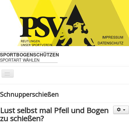
IMPRESSUM
DATENSCHUTZ
SPORTBOGENSCHÜTZEN
SPORTART WÄHLEN
Navigation
an/aus
Wir über uns
Schnupperschießen
Neuigkeiten
Schnupperschießen
Lust selbst mal Pfeil und Bogen
zu schießen?
Regeln
Kalender