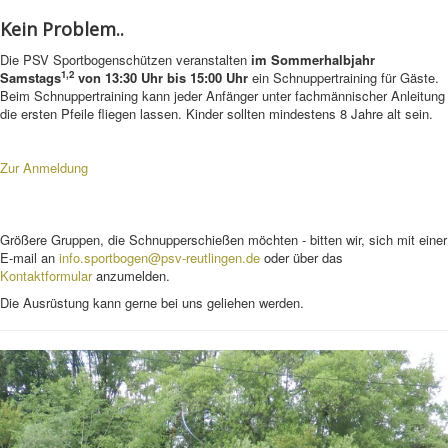
Kein Problem..
Downloads&Links
Die PSV Sportbogenschützen veranstalten
im Sommerhalbjahr
Kontakt
1,2
Samstags
von 13:30 Uhr bis 15:00 Uhr
ein Schnuppertraining für Gäste.
Beim Schnuppertraining kann jeder Anfänger unter fachmännischer Anleitung
die ersten Pfeile fliegen lassen. Kinder sollten mindestens 8 Jahre alt sein.
Zur Anmeldung
Größere Gruppen, die Schnupperschießen möchten - bitten wir, sich mit einer
E-mail an
info.sportbogen@psv-reutlingen.de
oder über das
Kontaktformular
anzumelden.
Die Ausrüstung kann gerne bei uns geliehen werden.