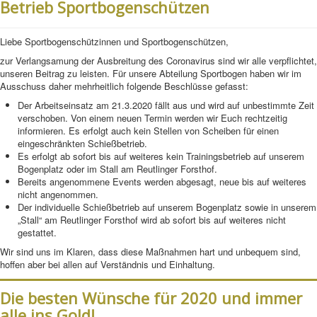
Betrieb Sportbogenschützen
Downloads&Links
Liebe Sportbogenschützinnen und Sportbogenschützen,
Kontakt
zur Verlangsamung der Ausbreitung des Coronavirus sind wir alle verpflichtet,
unseren Beitrag zu leisten. Für unsere Abteilung Sportbogen haben wir im
Ausschuss daher mehrheitlich folgende Beschlüsse gefasst:
Der Arbeitseinsatz am 21.3.2020 fällt aus und wird auf unbestimmte Zeit
verschoben. Von einem neuen Termin werden wir Euch rechtzeitig
informieren. Es erfolgt auch kein Stellen von Scheiben für einen
eingeschränkten Schießbetrieb.
Es erfolgt ab sofort bis auf weiteres kein Trainingsbetrieb auf unserem
Bogenplatz oder im Stall am Reutlinger Forsthof.
Bereits angenommene Events werden abgesagt, neue bis auf weiteres
nicht angenommen.
Der individuelle Schießbetrieb auf unserem Bogenplatz sowie in unserem
„Stall“ am Reutlinger Forsthof wird ab sofort bis auf weiteres nicht
gestattet.
Wir sind uns im Klaren, dass diese Maßnahmen hart und unbequem sind,
hoffen aber bei allen auf Verständnis und Einhaltung.
Die besten Wünsche für 2020 und immer
alle ins Gold!