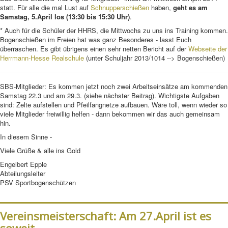
statt. Für alle die mal Lust auf
Schnupperschießen
haben,
geht es am
Samstag, 5.April los (13:30 bis 15:30 Uhr)
.
* Auch für die Schüler der HHRS, die Mittwochs zu uns ins Training kommen.
Bogenschießen im Freien hat was ganz Besonderes - lasst Euch
überraschen. Es gibt übrigens einen sehr netten Bericht auf der
Webseite der
Herrmann-Hesse Realschule
(unter Schuljahr 2013/1014 --> Bogenschießen)
SBS-Mitglieder: Es kommen jetzt noch zwei Arbeitseinsätze am kommenden
Samstag 22.3 und am 29.3. (siehe nächster Beitrag). Wichtigste Aufgaben
sind: Zelte aufstellen und Pfeilfangnetze aufbauen. Wäre toll, wenn wieder so
viele Mitglieder freiwillig helfen - dann bekommen wir das auch gemeinsam
hin.
In diesem Sinne -
Viele Grüße & alle ins Gold
Engelbert Epple
Abteilungsleiter
PSV Sportbogenschützen
Vereinsmeisterschaft: Am 27.April ist es