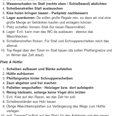
Wasserschaden im Stall (rechts oben / Schießwand) abdichten
Scheibenstreifen Stall austauschen
Kies holen bringen lassen - Parkplatz nachbessern
Lager ausräumen:
Da sollen große Regale rein, so dass wir mal eine
große Menge an Getränken kaufen und einlagern können
Platz schaffen Vorraim Stall (für neuen Rasenmäher)
Lager: Evtl. kann man das WC da ausbauen - ebenso das
Waschbecken.
Scheibenstreifen flicken. Für Stall und Schnupperscheiben reich das
allemal.
Top-Regal über den Türen im Stall bauen (da sollen Pfeilfangnetze und
im Winter das Zelt drauf)
Platz & Hüttle:
Scheiben aufbauen und Bänke aufstellen
Hüttle aufräumen
Pfeilfangnetze hinter Schnupperscheiben
Zaun abgehen und frei machen
Palletten wegschaffen - Holzlager bzw. dort aufstapeln
Reisig häckseln, solange keine Vögel drin brüten
Evtl. Kies auf den Rasen, wo das Zelt hin soll.
Scheibenständer aus Holz bauen
Übrige Waschbetonplatten zur Verlängerung des Wegs zum Hüttle
verlegen
evtl. Garage/Car-Port auf den Platz für den Anhänger und den neuen